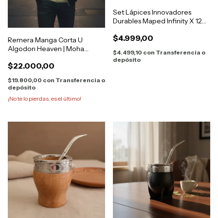
Set Lápices Innovadores
Durables Maped Infinity X 12
Colores
$4.999,00
Remera Manga Corta U
Algodon Heaven | Moha
$4.499,10
con
Transferencia o
[1122760]
depósito
$22.000,00
$19.800,00
con
Transferencia o
depósito
¡No te lo pierdas, es el último!