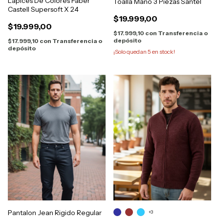
Lápices De Colores Faber
Toalla Mano 3 Piezas Santel
Castell Supersoft X 24
$19.999,00
$19.999,00
$17.999,10
con
Transferencia o
depósito
$17.999,10
con
Transferencia o
depósito
¡Solo quedan
5
en stock!
Pantalon Jean Rigido Regular
+3