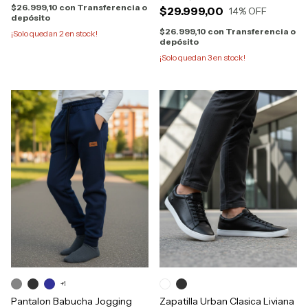
$26.999,10
con
Transferencia o
$29.999,00
14
% OFF
depósito
$26.999,10
con
Transferencia o
¡Solo quedan
2
en stock!
depósito
¡Solo quedan
3
en stock!
+1
Pantalon Babucha Jogging
Zapatilla Urban Clasica Liviana