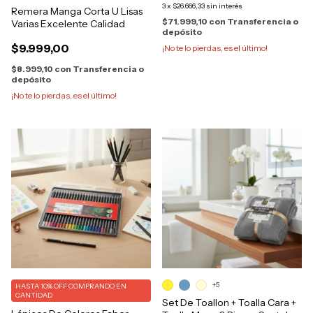
3
x
$26.666,33
sin interés
Remera Manga Corta U Lisas
$71.999,10
con
Transferencia o
Varias Excelente Calidad
depósito
$9.999,00
¡No te lo pierdas, es el último!
$8.999,10
con
Transferencia o
depósito
¡No te lo pierdas, es el último!
+5
HASTA 10% OFF
COMPRANDO EN
CANTIDAD
Set De Toallon + Toalla Cara +