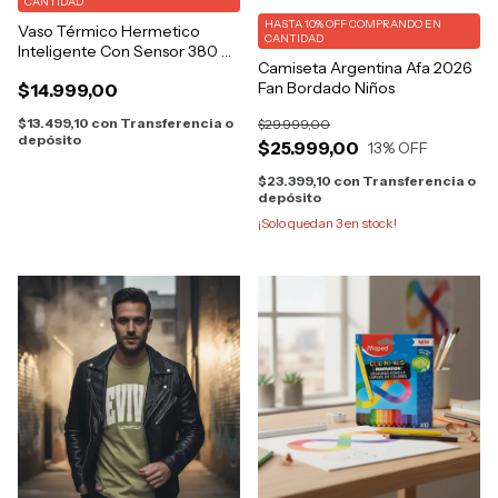
CANTIDAD
HASTA 10% OFF
COMPRANDO EN
Vaso Térmico Hermetico
CANTIDAD
Inteligente Con Sensor 380 Ml
Camiseta Argentina Afa 2026
Café
Fan Bordado Niños
$14.999,00
$13.499,10
con
Transferencia o
$29.999,00
depósito
$25.999,00
13
% OFF
$23.399,10
con
Transferencia o
depósito
¡Solo quedan
3
en stock!