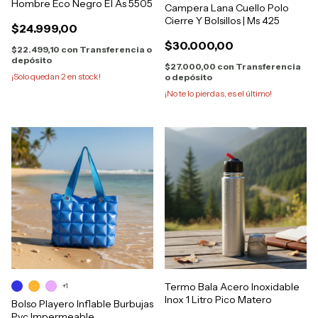
Hombre Eco Negro El As 5505
Campera Lana Cuello Polo
Cierre Y Bolsillos | Ms 425
$24.999,00
$30.000,00
$22.499,10
con
Transferencia o
depósito
$27.000,00
con
Transferencia
¡Solo quedan
2
en stock!
o depósito
¡No te lo pierdas, es el último!
Termo Bala Acero Inoxidable
+1
Inox 1 Litro Pico Matero
Bolso Playero Inflable Burbujas
Pvc Impermeable