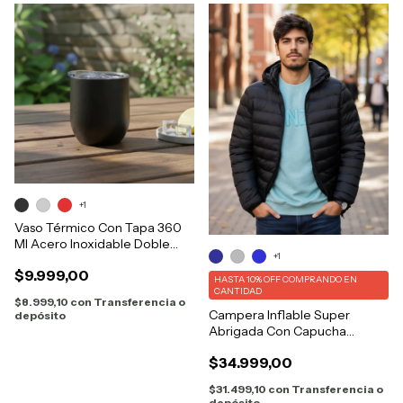
+1
Vaso Térmico Con Tapa 360
Ml Acero Inoxidable Doble
+1
Capa
$9.999,00
HASTA 10% OFF
COMPRANDO EN
CANTIDAD
$8.999,10
con
Transferencia o
Campera Inflable Super
depósito
Abrigada Con Capucha
Bolsillos
$34.999,00
$31.499,10
con
Transferencia o
depósito