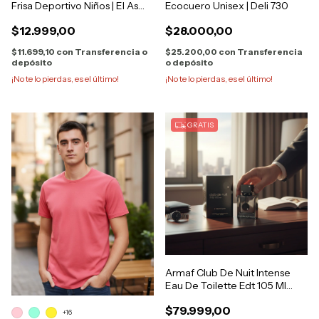
Frisa Deportivo Niños | El As
Ecocuero Unisex | Deli 730
530
$12.999,00
$28.000,00
$11.699,10
con
Transferencia o
$25.200,00
con
Transferencia
depósito
o depósito
¡No te lo pierdas, es el último!
¡No te lo pierdas, es el último!
GRATIS
Armaf Club De Nuit Intense
Eau De Toilette Edt 105 Ml
Para H
$79.999,00
+16