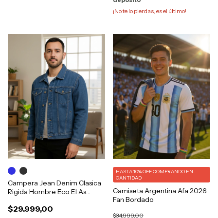
¡No te lo pierdas, es el último!
HASTA 10% OFF
COMPRANDO EN
CANTIDAD
Campera Jean Denim Clasica
Camiseta Argentina Afa 2026
Rigida Hombre Eco El As
Fan Bordado
6500
$29.999,00
$34.999,00