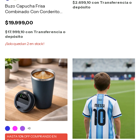
$2.699,10
con
Transferencia o
Buzo Capucha Frisa
depósito
Combinado Con Corderito
Brooklin Niño
$19.999,00
$17.999,10
con
Transferencia o
depósito
¡Solo quedan
2
en stock!
+3
HASTA 10% OFF
COMPRANDO EN