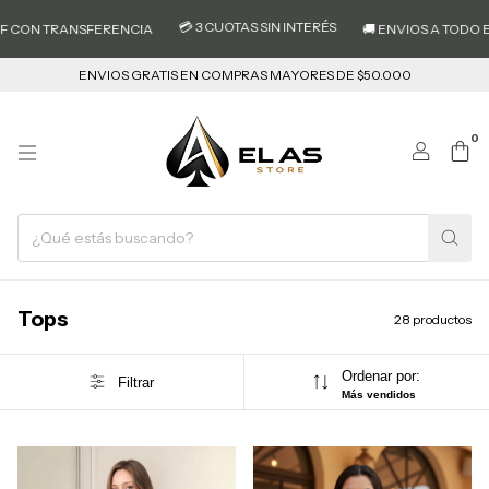
💳 3 CUOTAS SIN INTERÉS
TRANSFERENCIA
🚚 ENVIOS A TODO EL PAIS
ENVIOS GRATIS EN COMPRAS MAYORES DE $50.000
0
Tops
28 productos
Ordenar por:
Filtrar
Más vendidos