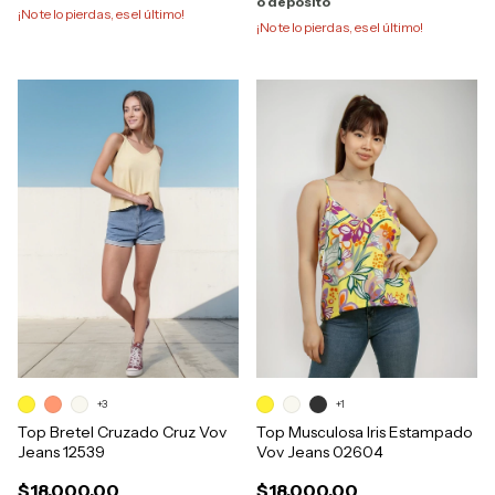
o depósito
¡No te lo pierdas, es el último!
¡No te lo pierdas, es el último!
+3
+1
Top Bretel Cruzado Cruz Vov
Top Musculosa Iris Estampado
Jeans 12539
Vov Jeans 02604
$18.000,00
$18.000,00