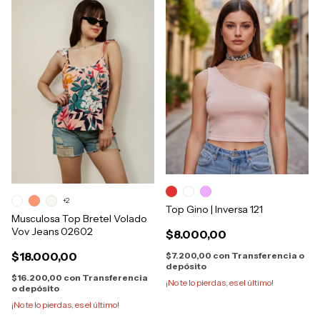
+2
Top Gino | Inversa 121
Musculosa Top Bretel Volado
Vov Jeans 02602
$8.000,00
$18.000,00
$7.200,00
con
Transferencia o
depósito
$16.200,00
con
Transferencia
¡No te lo pierdas, es el último!
o depósito
¡No te lo pierdas, es el último!