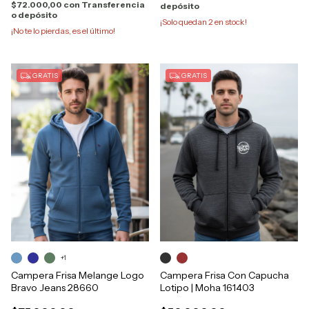
$72.000,00
con
Transferencia
depósito
o depósito
¡Solo quedan
2
en stock!
¡No te lo pierdas, es el último!
GRATIS
GRATIS
+1
Campera Frisa Melange Logo
Campera Frisa Con Capucha
Bravo Jeans 28660
Lotipo | Moha 161403