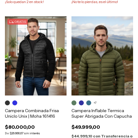
¡Solo quedan
2
en stock!
¡No te lo pierdas, es el último!
GRATIS
+7
Campera Combinada Frisa
Campera Inflable Termica
Uniclo Unix | Moha 161416
Super Abrigada Con Capucha
$80.000,00
$49.999,00
3
x
$26.666,67
sin interés
$44.999,10
con
Transferencia o