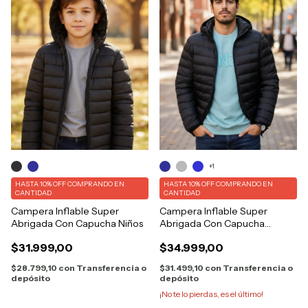
+1
HASTA 10% OFF
COMPRANDO EN
HASTA 10% OFF
COMPRANDO EN
CANTIDAD
CANTIDAD
Campera Inflable Super
Campera Inflable Super
Abrigada Con Capucha Niños
Abrigada Con Capucha
Bolsillos
$31.999,00
$34.999,00
$28.799,10
con
Transferencia o
$31.499,10
con
Transferencia o
depósito
depósito
¡No te lo pierdas, es el último!