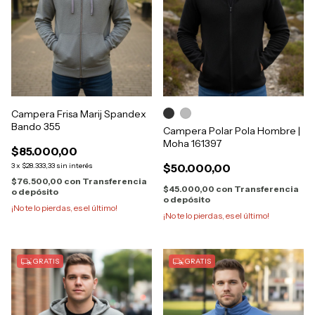
Campera Frisa Marij Spandex
Bando 355
Campera Polar Pola Hombre |
Moha 161397
$85.000,00
3
x
$28.333,33
sin interés
$50.000,00
$76.500,00
con
Transferencia
$45.000,00
con
Transferencia
o depósito
o depósito
¡No te lo pierdas, es el último!
¡No te lo pierdas, es el último!
GRATIS
GRATIS