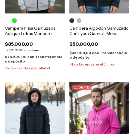
Campera Frisa Gamuzada
Campera Algodon Gamuzado
Aplique Letras Montiere |
Con Lycra Gamuz | Moha
Bando 423
16356
$85.000,00
$50.000,00
3
x
$28.333,33
sin interés
$45.000,00
con
Transferencia
$76.500,00
con
Transferencia
o depósito
o depósito
¡No te lo pierdas, es el último!
¡No te lo pierdas, es el último!
GRATIS