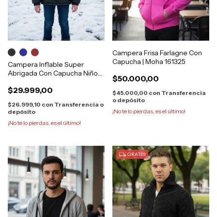
Campera Frisa Farlagne Con
Capucha | Moha 161325
Campera Inflable Super
Abrigada Con Capucha Niños
$50.000,00
8811
$29.999,00
$45.000,00
con
Transferencia
o depósito
$26.999,10
con
Transferencia o
¡No te lo pierdas, es el último!
depósito
¡No te lo pierdas, es el último!
GRATIS