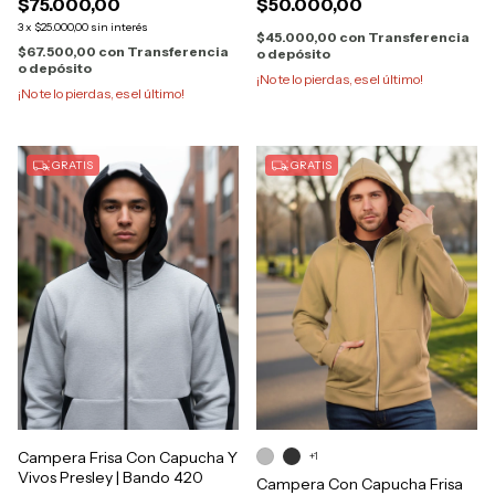
$75.000,00
$50.000,00
3
x
$25.000,00
sin interés
$45.000,00
con
Transferencia
$67.500,00
con
Transferencia
o depósito
o depósito
¡No te lo pierdas, es el último!
¡No te lo pierdas, es el último!
GRATIS
GRATIS
Campera Frisa Con Capucha Y
+1
Vivos Presley | Bando 420
Campera Con Capucha Frisa