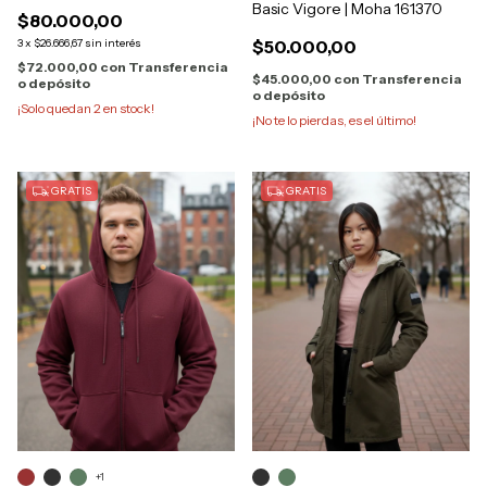
Basic Vigore | Moha 161370
$80.000,00
3
x
$26.666,67
sin interés
$50.000,00
$72.000,00
con
Transferencia
$45.000,00
con
Transferencia
o depósito
o depósito
¡Solo quedan
2
en stock!
¡No te lo pierdas, es el último!
GRATIS
GRATIS
+1