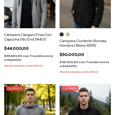
Campera Canguro Frisa Con
Capucha | No End 34400
Campera Corderito Borrasa
Hombre | Moha 165112
$44.000,00
$50.000,00
$39.600,00
con
Transferencia
o depósito
$45.000,00
con
Transferencia
¡No te lo pierdas, es el último!
o depósito
¡No te lo pierdas, es el último!
GRATIS
GRATIS