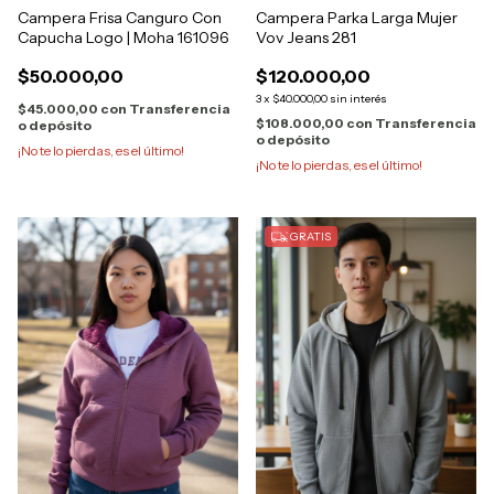
Campera Frisa Canguro Con
Campera Parka Larga Mujer
Capucha Logo | Moha 161096
Vov Jeans 281
$50.000,00
$120.000,00
3
x
$40.000,00
sin interés
$45.000,00
con
Transferencia
$108.000,00
con
Transferencia
o depósito
o depósito
¡No te lo pierdas, es el último!
¡No te lo pierdas, es el último!
GRATIS