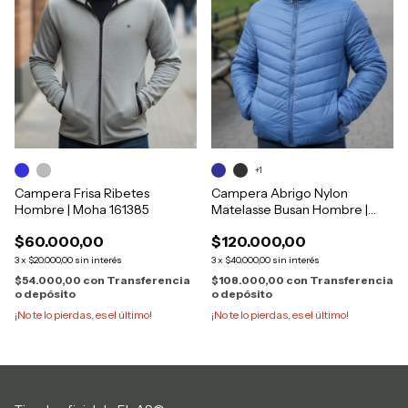
+1
Campera Frisa Ribetes
Campera Abrigo Nylon
Hombre | Moha 161385
Matelasse Busan Hombre |
Moha 165146
$60.000,00
$120.000,00
3
x
$20.000,00
sin interés
3
x
$40.000,00
sin interés
$54.000,00
con
Transferencia
$108.000,00
con
Transferencia
o depósito
o depósito
¡No te lo pierdas, es el último!
¡No te lo pierdas, es el último!