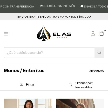
💳 3 CUOTAS SIN INTERÉS
F CON TRANSFERENCIA
🚚 ENVIOS A TODO EL
ENVIOS GRATIS EN COMPRAS MAYORES DE $50.000
0
Monos / Enteritos
3 productos
Ordenar por:
Filtrar
Más vendidos