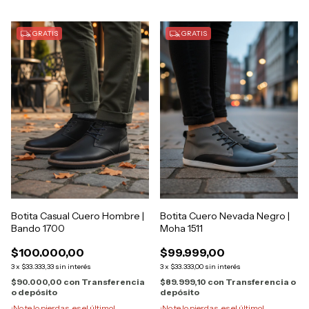
GRATIS
GRATIS
Botita Casual Cuero Hombre |
Botita Cuero Nevada Negro |
Bando 1700
Moha 1511
$100.000,00
$99.999,00
3
x
$33.333,33
sin interés
3
x
$33.333,00
sin interés
$90.000,00
con
Transferencia
$89.999,10
con
Transferencia o
o depósito
depósito
¡No te lo pierdas, es el último!
¡No te lo pierdas, es el último!