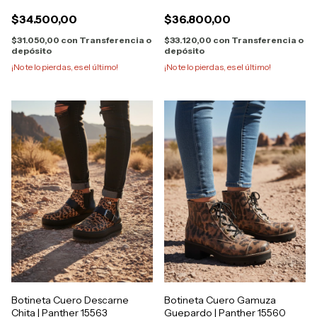
$34.500,00
$36.800,00
$31.050,00
con
Transferencia o
$33.120,00
con
Transferencia o
depósito
depósito
¡No te lo pierdas, es el último!
¡No te lo pierdas, es el último!
Botineta Cuero Descarne
Botineta Cuero Gamuza
Chita | Panther 15563
Guepardo | Panther 15560