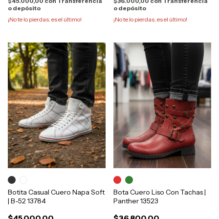
$45.000,00
con
Transferencia
$36.000,00
con
Transferencia
o depósito
o depósito
¡No te lo pierdas, es el último!
¡No te lo pierdas, es el último!
Botita Casual Cuero Napa Soft
Bota Cuero Liso Con Tachas |
| B-52 13784
Panther 13523
$45.000,00
$36.800,00