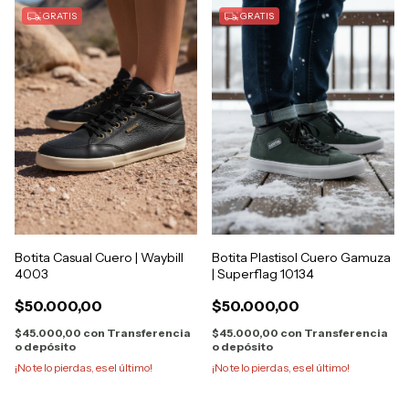
GRATIS
GRATIS
Botita Casual Cuero | Waybill
Botita Plastisol Cuero Gamuza
4003
| Superflag 10134
$50.000,00
$50.000,00
$45.000,00
con
Transferencia
$45.000,00
con
Transferencia
o depósito
o depósito
¡No te lo pierdas, es el último!
¡No te lo pierdas, es el último!