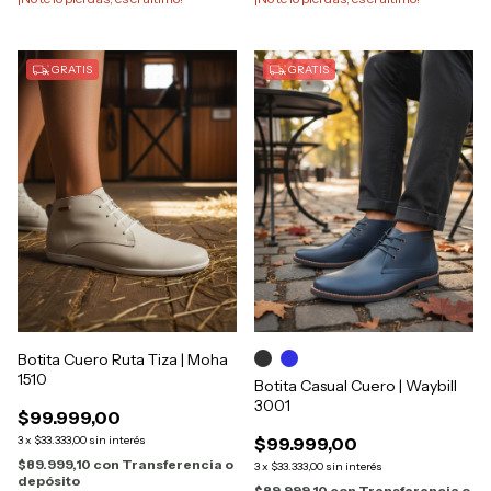
GRATIS
GRATIS
Botita Cuero Ruta Tiza | Moha
1510
Botita Casual Cuero | Waybill
3001
$99.999,00
3
x
$33.333,00
sin interés
$99.999,00
$89.999,10
con
Transferencia o
3
x
$33.333,00
sin interés
depósito
$89.999,10
con
Transferencia o