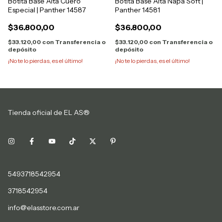
Botita Base Alta Cuero
Botita Base Alta Napa Soft |
Especial | Panther 14587
Panther 14581
$36.800,00
$36.800,00
$33.120,00
con
Transferencia o
$33.120,00
con
Transferencia o
depósito
depósito
¡No te lo pierdas, es el último!
¡No te lo pierdas, es el último!
Tienda oficial de EL AS®
5493718542954
3718542954
info@elasstore.com.ar