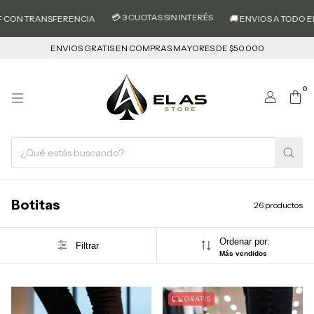
💳 3 CUOTAS SIN INTERÉS
RANSFERENCIA
🚚 ENVIOS A TODO EL PAIS
ENVIOS GRATIS EN COMPRAS MAYORES DE $50.000
0
Botitas
26 productos
Ordenar por:
Filtrar
Más vendidos
GRATIS