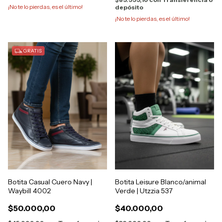
¡No te lo pierdas, es el último!
depósito
¡No te lo pierdas, es el último!
GRATIS
Botita Casual Cuero Navy |
Botita Leisure Blanco/animal
Waybill 4002
Verde | Utzzia 537
$50.000,00
$40.000,00