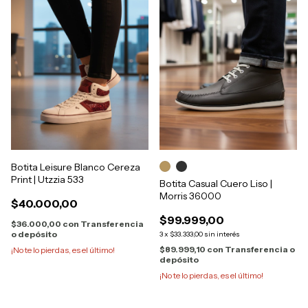
Botita Leisure Blanco Cereza
Print | Utzzia 533
Botita Casual Cuero Liso |
Morris 36000
$40.000,00
$99.999,00
$36.000,00
con
Transferencia
o depósito
3
x
$33.333,00
sin interés
$89.999,10
con
Transferencia o
¡No te lo pierdas, es el último!
depósito
¡No te lo pierdas, es el último!