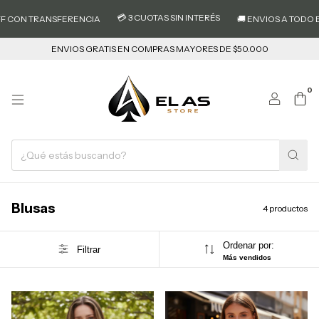
💳 3 CUOTAS SIN INTERÉS
F CON TRANSFERENCIA
🚚 ENVIOS A TODO EL
ENVIOS GRATIS EN COMPRAS MAYORES DE $50.000
0
Blusas
4 productos
Ordenar por:
Filtrar
Más vendidos