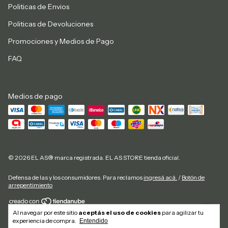
Politicas de Envios
Politicas de Devoluciones
Promociones y Medios de Pago
FAQ
Medios de pago
© 2026 EL AS® marca registrada. EL AS STORE tienda oficial.
Defensa de las y los consumidores. Para reclamos
ingresá acá.
/
Botón de
arrepentimiento
Al navegar por este sitio
aceptás el uso de cookies
para agilizar tu
Copyright El As Store - 20292884827 - 2026. Todos los derechos reservados.
experiencia de compra.
Entendido