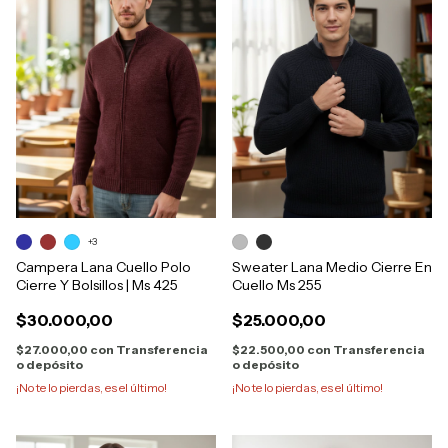
+3
Campera Lana Cuello Polo
Sweater Lana Medio Cierre En
Cierre Y Bolsillos | Ms 425
Cuello Ms 255
$30.000,00
$25.000,00
$27.000,00
con
Transferencia
$22.500,00
con
Transferencia
o depósito
o depósito
¡No te lo pierdas, es el último!
¡No te lo pierdas, es el último!