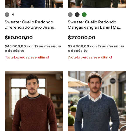
+1
Sweater Cuello Redondo
Sweater Cuello Redondo
Diferenciado Bravo Jeans
Mangas Ranglan Lanin | Ms
28921
268
$50.000,00
$27.000,00
$45.000,00
con
Transferencia
$24.300,00
con
Transferencia
o depósito
o depósito
¡No te lo pierdas, es el último!
¡No te lo pierdas, es el último!