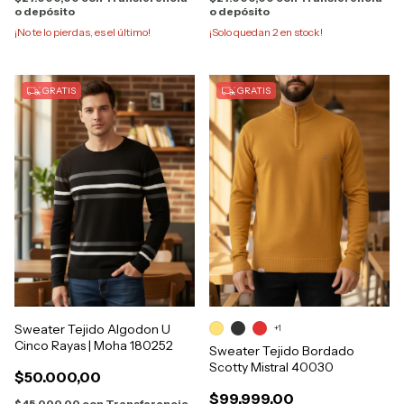
o depósito
o depósito
¡No te lo pierdas, es el último!
¡Solo quedan
2
en stock!
GRATIS
GRATIS
Sweater Tejido Algodon U
+1
Cinco Rayas | Moha 180252
Sweater Tejido Bordado
Scotty Mistral 40030
$50.000,00
$99.999,00
$45.000,00
con
Transferencia