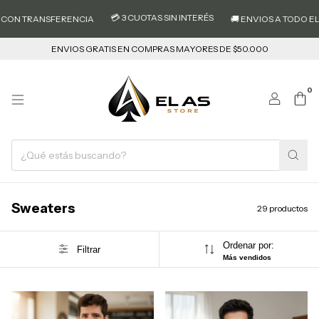
💳 3 CUOTAS SIN INTERÉS
ANSFERENCIA
🚚 ENVIOS A TODO EL PAIS
ENVIOS GRATIS EN COMPRAS MAYORES DE $50.000
0
Sweaters
29 productos
Ordenar por:
Filtrar
Más vendidos