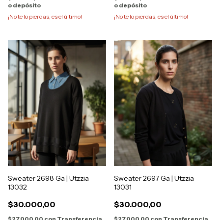
o depósito
o depósito
¡No te lo pierdas, es el último!
¡No te lo pierdas, es el último!
Sweater 2698 Ga | Utzzia
Sweater 2697 Ga | Utzzia
13032
13031
$30.000,00
$30.000,00
$27.000,00
con
Transferencia
$27.000,00
con
Transferencia