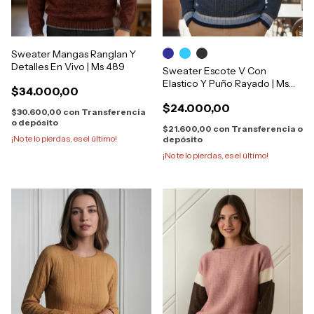
Sweater Mangas Ranglan Y
Detalles En Vivo | Ms 489
Sweater Escote V Con
Elastico Y Puño Rayado | Ms
$34.000,00
403
$24.000,00
$30.600,00
con
Transferencia
o depósito
$21.600,00
con
Transferencia o
¡No te lo pierdas, es el último!
depósito
¡No te lo pierdas, es el último!