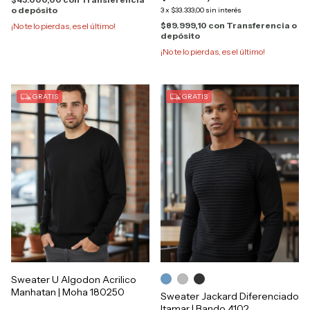
o depósito
3
x
$33.333,00
sin interés
$89.999,10
con
Transferencia o
¡No te lo pierdas, es el último!
depósito
¡No te lo pierdas, es el último!
GRATIS
GRATIS
Sweater U Algodon Acrilico
Manhatan | Moha 180250
Sweater Jackard Diferenciado
Itamar | Bando 4102