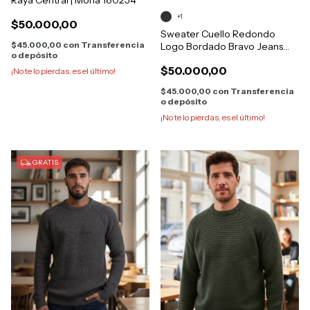
Raya Central | Moha 180254
+1
$50.000,00
Sweater Cuello Redondo
$45.000,00
con
Transferencia
Logo Bordado Bravo Jeans
o depósito
28845
$50.000,00
¡No te lo pierdas, es el último!
$45.000,00
con
Transferencia
o depósito
¡No te lo pierdas, es el último!
GRATIS