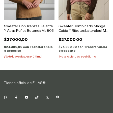
Sweater Con Trenzas Delante
Sweater Combinado Manga
Y Atras Puños Botones Ms 803
Caida Y Ribetes Laterales | Ms
256
$27.000,00
$27.000,00
$24.300,00
con
Transferencia
$24.300,00
con
Transferencia
o depósito
o depósito
¡No te lo pierdas, es el último!
¡No te lo pierdas, es el último!
Tienda oficial de EL AS®