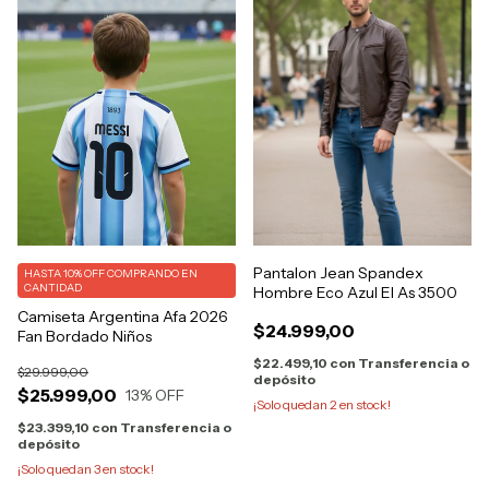
Pantalon Jean Spandex
HASTA 10% OFF
COMPRANDO EN
CANTIDAD
Hombre Eco Azul El As 3500
Camiseta Argentina Afa 2026
$24.999,00
Fan Bordado Niños
$22.499,10
con
Transferencia o
$29.999,00
depósito
$25.999,00
13
% OFF
¡Solo quedan
2
en stock!
$23.399,10
con
Transferencia o
depósito
¡Solo quedan
3
en stock!