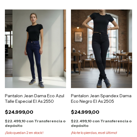
Pantalon Jean Dama Eco Azul
Pantalon Jean Spandex Dama
Talle Especial El As 2550
Eco Negro El As 2505
$24.999,00
$24.999,00
$22.499,10
con
Transferencia o
$22.499,10
con
Transferencia o
depósito
depósito
¡Solo quedan
2
en stock!
¡No te lo pierdas, es el último!