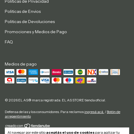
Politicas de Privacidad
Politicas de Envios
Politicas de Devoluciones
Promociones y Medios de Pago
FAQ
Medios de pago
© 2026 EL AS® marca registrada. EL AS STORE tienda oficial.
Defensa de las y los consumidores. Para reclamos
ingresá acá.
/
Botón de
arrepentimiento
Al navegar por este sitio
aceptás el uso de cookies
para agilizar tu
Copyright El As Store - 20292884827 - 2026. Todos los derechos reservados.