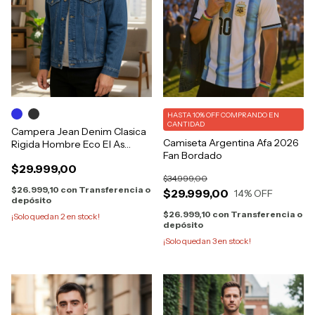
HASTA 10% OFF
COMPRANDO EN
CANTIDAD
Campera Jean Denim Clasica
Camiseta Argentina Afa 2026
Rigida Hombre Eco El As
Fan Bordado
6500
$29.999,00
$34.999,00
$26.999,10
con
Transferencia o
$29.999,00
14
% OFF
depósito
$26.999,10
con
Transferencia o
¡Solo quedan
2
en stock!
depósito
¡Solo quedan
3
en stock!