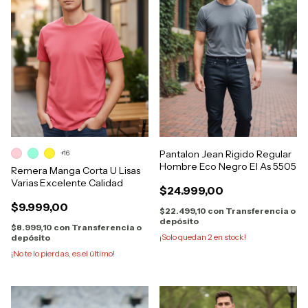
Pantalon Jean Rigido Regular
+16
Hombre Eco Negro El As 5505
Remera Manga Corta U Lisas
Varias Excelente Calidad
$24.999,00
$9.999,00
$22.499,10
con
Transferencia o
depósito
$8.999,10
con
Transferencia o
¡Solo quedan
2
en stock!
depósito
¡No te lo pierdas, es el último!