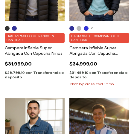
+1
HASTA 10% OFF
COMPRANDO EN
HASTA 10% OFF
COMPRANDO EN
CANTIDAD
CANTIDAD
Campera Inflable Super
Campera Inflable Super
Abrigada Con Capucha Niños
Abrigada Con Capucha
Bolsillos
$31.999,00
$34.999,00
$28.799,10
con
Transferencia o
$31.499,10
con
Transferencia o
depósito
depósito
¡No te lo pierdas, es el último!