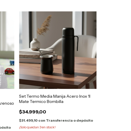
Set Termo Media Manija Acero Inox 1l
Mate Termico Bombilla
 Arenoso
$34.999,00
$31.499,10
con
Transferencia o depósito
¡Solo quedan
3
en stock!
pósito