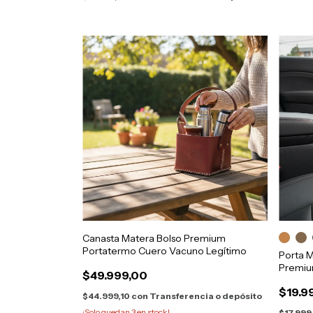
Canasta Matera Bolso Premium
Portatermo Cuero Vacuno Legítimo
Porta 
Premiu
$49.999,00
$19.9
$44.999,10
con
Transferencia o depósito
¡Solo quedan
3
en stock!
$17.999