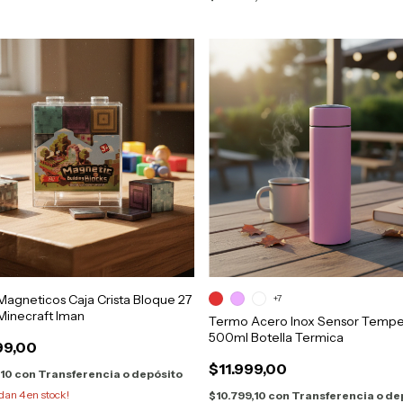
agneticos Caja Crista Bloque 27
+7
Minecraft Iman
Termo Acero Inox Sensor Tempe
500ml Botella Termica
99,00
$11.999,00
,10
con
Transferencia o depósito
edan
4
en stock!
$10.799,10
con
Transferencia o de