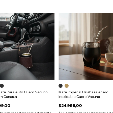
Mate Para Auto Cuero Vacuno
Mate Imperial Calabaza Acero
m Canasta
Inoxidable Cuero Vacuno
99,00
$24.999,00
,10
con
Transferencia o depósito
$22.499,10
con
Transferencia o d