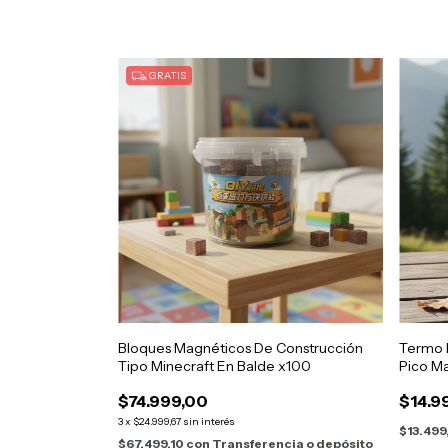
GRATIS
Bloques Magnéticos De Construcción
Termo B
Tipo Minecraft En Balde x100
Pico M
$74.999,00
$14.9
3
x
$24.999,67
sin interés
$13.499
$67.499,10
con
Transferencia o depósito