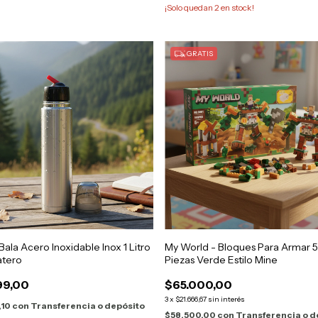
¡Solo quedan
2
en stock!
GRATIS
ala Acero Inoxidable Inox 1 Litro
My World - Bloques Para Armar 
atero
Piezas Verde Estilo Mine
99,00
$65.000,00
3
x
$21.666,67
sin interés
,10
con
Transferencia o depósito
$58.500,00
con
Transferencia o d