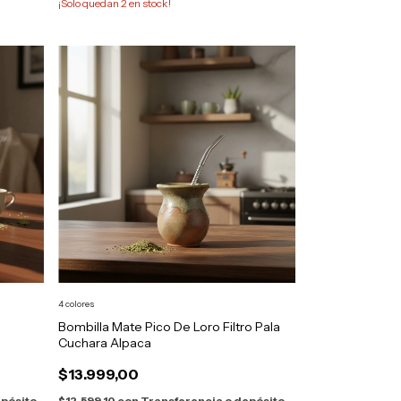
¡Solo quedan
2
en stock!
4 colores
Bombilla Mate Pico De Loro Filtro Pala
Cuchara Alpaca
$13.999,00
epósito
$12.599,10
con
Transferencia o depósito