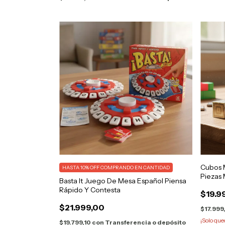
Cubos M
HASTA 10% OFF
COMPRANDO EN CANTIDAD
Piezas 
Basta It Juego De Mesa Español Piensa
Rápido Y Contesta
$19.9
$21.999,00
$17.999
¡Solo qu
$19.799,10
con
Transferencia o depósito