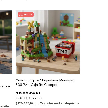
GRATIS
Cubos Bloques Magnéticos Minecraft
306 Pzas Caja Tnt Creeper
ratura
$199.999,00
3
x
$66.666,33
sin interés
$179.999,10
con
Transferencia o depósito
pósito