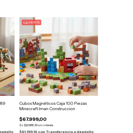
GRATIS
589
Cubos Magnéticos Caja 100 Piezas
Minecraft Iman Construccion
$67.999,00
3
x
$22.666,33
sin interés
epósito
$61.199,10
con
Transferencia o depósito