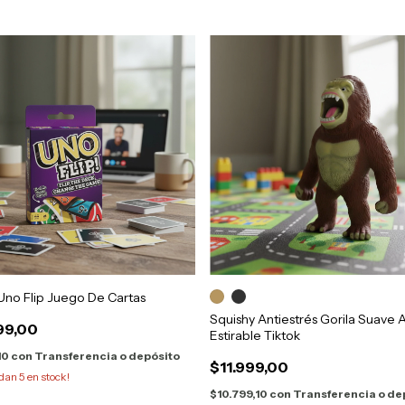
Uno Flip Juego De Cartas
Squishy Antiestrés Gorila Suave
99,00
Estirable Tiktok
10
con
Transferencia o depósito
$11.999,00
edan
5
en stock!
$10.799,10
con
Transferencia o de