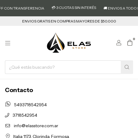
💳 3 CUOTAS SIN INTERÉS
FF CON TRANSFERENCIA
🚚 ENVIOS A TODO E
ENVIOS GRATIS EN COMPRAS MAYORES DE $50.000
0
Contacto
5493718542954
3718542954
info@elasstore.com.ar
Italia 1173. Clorinda. Formosa.