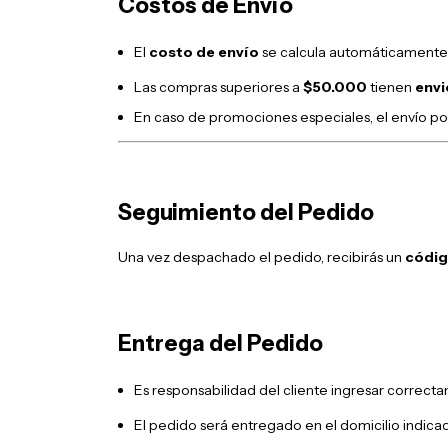
Costos de Envío
El
costo de envío
se calcula automáticamente e
Las compras superiores a
$50.000
tienen
envi
En caso de promociones especiales, el envío p
Seguimiento del Pedido
Una vez despachado el pedido, recibirás un
códig
Entrega del Pedido
Es responsabilidad del cliente ingresar correcta
El pedido será entregado en el domicilio indicad