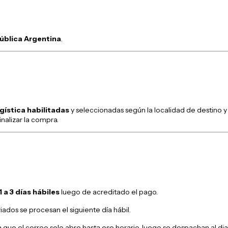
pública Argentina
.
gística habilitadas
y seleccionadas según la localidad de destino y 
nalizar la compra.
1 a 3 días hábiles
luego de acreditado el pago.
iados se procesan el siguiente día hábil.
ya que el correo solo abre hasta ese horario, luego se despachan al dia