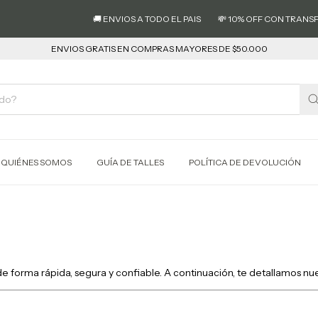
🚚 ENVIOS A TODO EL PAIS
💸 10% OFF CON TRANSFERE
ENVIOS GRATIS EN COMPRAS MAYORES DE $50.000
QUIÉNES SOMOS
GUÍA DE TALLES
POLÍTICA DE DEVOLUCIÓN
forma rápida, segura y confiable. A continuación, te detallamos nues